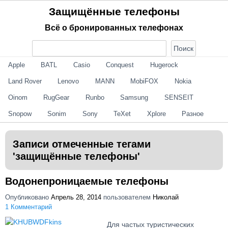
Не найден (-а, -о)
Защищённые телефоны
Всё о бронированных телефонах
Не найден (-а, -о)
Apple
BATL
Casio
Conquest
Hugerock
Land Rover
Lenovo
MANN
MobiFOX
Nokia
Oinom
RugGear
Runbo
Samsung
SENSEIT
Snopow
Sonim
Sony
TeXet
Xplore
Разное
Записи отмеченные тегами
'
защищённые телефоны
'
Водонепроницаемые телефоны
Опубликовано
Апрель 28, 2014
пользователем
Николай
1 Комментарий
Для частых туристических