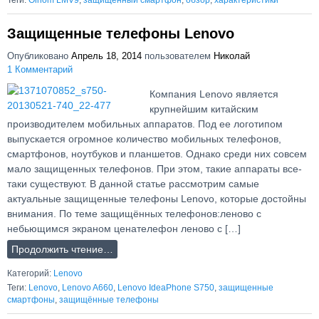
Теги:
Oinom LMV9
,
защищённый смартфон
,
обзор
,
характеристики
Защищенные телефоны Lenovo
Опубликовано
Апрель 18, 2014
пользователем
Николай
1 Комментарий
Компания Lenovo является
крупнейшим китайским
производителем мобильных аппаратов. Под ее логотипом
выпускается огромное количество мобильных телефонов,
смартфонов, ноутбуков и планшетов. Однако среди них совсем
мало защищенных телефонов. При этом, такие аппараты все-
таки существуют. В данной статье рассмотрим самые
актуальные защищенные телефоны Lenovo, которые достойны
внимания. По теме защищённых телефонов:леново с
небьющимся экраном ценателефон леново с […]
Продолжить чтение…
Категорий:
Lenovo
Теги:
Lenovo
,
Lenovo A660
,
Lenovo IdeaPhone S750
,
защищенные
смартфоны
,
защищённые телефоны