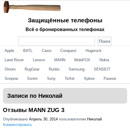
Не найден (-а, -о)
Защищённые телефоны
Всё о бронированных телефонах
Не найден (-а, -о)
Apple
BATL
Casio
Conquest
Hugerock
Land Rover
Lenovo
MANN
MobiFOX
Nokia
Oinom
RugGear
Runbo
Samsung
SENSEIT
Snopow
Sonim
Sony
TeXet
Xplore
Разное
Записи по
Николай
Отзывы MANN ZUG 3
Опубликовано
Апрель 30, 2014
пользователем
Николай
Комментировать