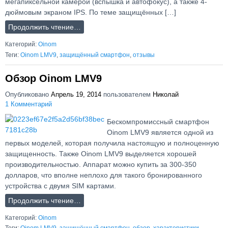
мегапиксельной камерой (вспышка и автофокус), а также 4-
дюймовым экраном IPS. По теме защищённых […]
Продолжить чтение…
Категорий:
Oinom
Теги:
Oinom LMV9
,
защищённый смартфон
,
отзывы
Обзор Oinom LMV9
Опубликовано
Апрель 19, 2014
пользователем
Николай
1 Комментарий
Бескомпромиссный смартфон
Oinom LMV9 является одной из
первых моделей, которая получила настоящую и полноценную
защищенность. Также Oinom LMV9 выделяется хорошей
производительностью. Аппарат можно купить за 300-350
долларов, что вполне неплохо для такого бронированного
устройства с двумя SIM картами.
Продолжить чтение…
Категорий:
Oinom