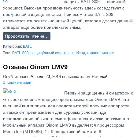
защиты BATL S09 — типичный
хорошист. Высокая производительность здесь соседствует с
прекрасной защищенностью. При всем этом BATL S09
отличается относительно низкой ценой, которая делает данный
аппарат еще более привлекательным.
Продолжить чтение…
Категорий:
BATL
Теги:
BATL S09
,
защищённый смартфон
,
обзор
,
характеристики
Отзывы Oinom LMV9
Опубликовано
Апрель 20, 2014
пользователем
Николай
1 Комментарий
Первый защищенный смартфон с
четырехъядерным процессором называется Oinom LMV9. Его
внешний вид типичен для представителей прочных аппаратов,
а также он предназначен для суровых условий, где
использование обычного смартфона практически невозможно.
Мобильный аппарат Oinom LMV9 выделяется процессором
MediaTek (MT6589), 1 Гб оперативной памяти, 8-