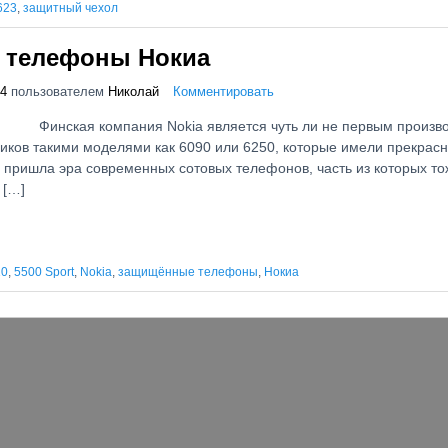
623
,
защитный чехол
 телефоны Нокиа
14
пользователем
Николай
Комментировать
Финская компания Nokia является чуть ли не первым произ
иков такими моделями как 6090 или 6250, которые имели прекрасн
м пришла эра современных сотовых телефонов, часть из которых то
 […]
10
,
5500 Sport
,
Nokia
,
защищённые телефоны
,
Нокиа