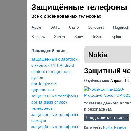
Не найден (-а, -о)
Защищённые телефоны
Всё о бронированных телефонах
Не найден (-а, -о)
Apple
BATL
Casio
Conquest
Hugerock
Snopow
Sonim
Sony
TeXet
Xplore
Последний поиск
Nokia
защищенный смартфон
с кнопкой PTT Android
Защитный чех
content management
system
Опубликовано
Апрель 13,
gorilla glass 3
царапается
защищенные телефоны
gorilla glass список
хозяевам данного аппа
телефонов
и безопасным.
защищённые телефоны
Продолжить чтение…
самсунг
защищённые телефоны
Категорий:
Nokia
,
Разное