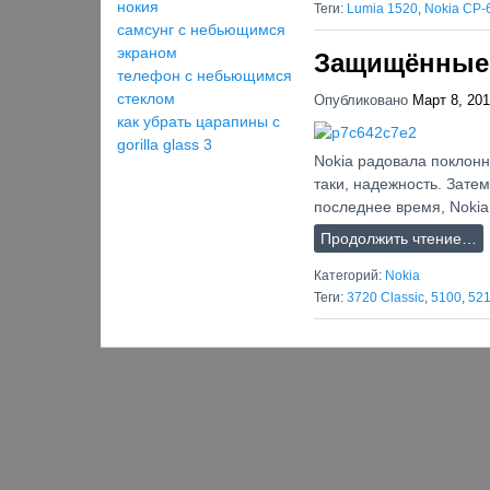
нокия
Теги:
Lumia 1520
,
Nokia CP-
самсунг с небьющимся
экраном
Защищённые
телефон с небьющимся
стеклом
Опубликовано
Март 8, 20
как убрать царапины с
gorilla glass 3
Nokia радовала поклонн
таки, надежность. Зате
последнее время, Nokia
Продолжить чтение…
Категорий:
Nokia
Теги:
3720 Classic
,
5100
,
52